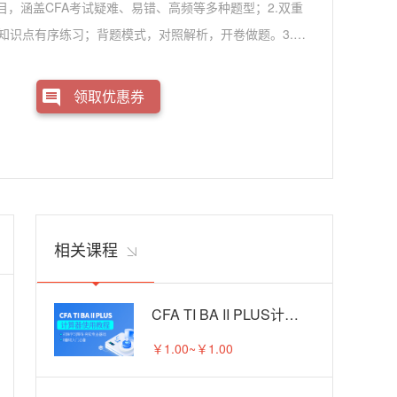
目，涵盖CFA考试疑难、易错、高频等多种题型；2.双重
知识点有序练习；背题模式，对照解析，开卷做题。3.双
析+视频解析。4.智能组卷：可随机智能组卷，模拟考试。
、收藏收录，多种设备同步记忆，助你高效备考。
领取优惠券
相关课程
CFA TI BA II PLUS计算器使用教程
￥1.00~￥1.00