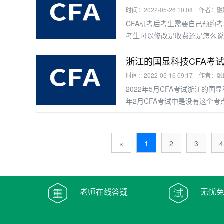
要可以点击下方链接获取！
时间：2022-05-26 10:08 作者：
CFA机考后考生需要自己预约
考生可以修改是收费还是怎么说
是需要付费的，这一点CFA协
如果不想交纳这部分费用的话就
浙江的国显科技CFA考
到的，考生如果更改到已经满员
时间：2022-05-16 09:17 作者：
2022年5月CFA考试浙江的国
年2月CFA考试中是没有这个
核酸证明吗？根据CFA协会机
的核酸证明，在2022年5月C
不能进考场呢？看
«
1
2
3
4
老师在线答疑
无忧