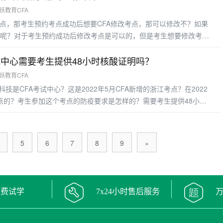
融跃教育CFA
考点，那考生预约考点成功后想要CFA修改考点，那可以修改不？如果
呢？对于考生预约成功后修改考点是可以的，但是考生想要修改考点
会在官网上有明确的规定！考生更改考点的费用是250美元，所以考生
不要更改考点了！CFA考点的更改只能在没有满员的情况下才能预约
试中心需要考生提供48小时核酸证明吗？
的考点是不
融跃教育CFA
显科技是CFA考试中心？这是2022年5月CFA新增的浙江考点？在2022
考点的？考生参加这个考点的防疫要求是怎样的？需要考生提供48小时
考中心发布的防疫要求来看，国显科技考试中心是需要考生提供48小时
FA考生如果不满足进考场的要求是可以免费申请延期的，那什么情况下
5
6
7
8
9
»
免费试学
7x24小时售后服务