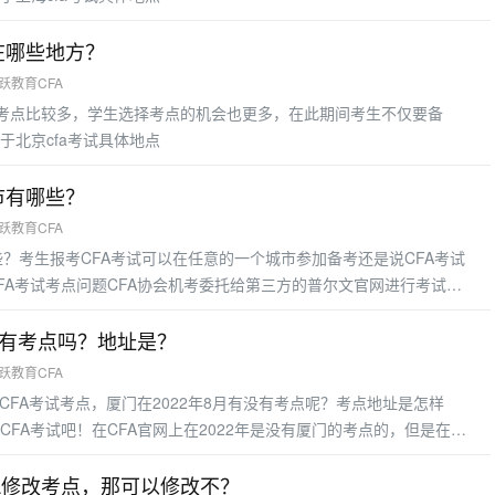
都在哪些地方？
融跃教育CFA
试的考点比较多，学生选择考点的机会也更多，在此期间考生不仅要备
于北京cfa考试具体地点
城市有哪些？
融跃教育CFA
哪些？考生报考CFA考试可以在任意的一个城市参加备考还是说CFA考试
FA考试考点问题CFA协会机考委托给第三方的普尔文官网进行考试安
文官网上预约考试的，但是不是所有的城市有可以报考CFA考试的，在
城市，跟着小编一起看看！中国内地开放的机考考点所在城市包括：北
中有考点吗？地址是？
融跃教育CFA
CFA考试考点，厦门在2022年8月有没有考点呢？考点地址是怎样
FA考试吧！在CFA官网上在2022年是没有厦门的考点的，但是在
是有厦门考点的，具体的情况还是要看协会是怎么说了！我们先来看看5
能少了CFA备考资料呢？小编为各位考生准备了CFA备考资料，有需
A修改考点，那可以修改不？