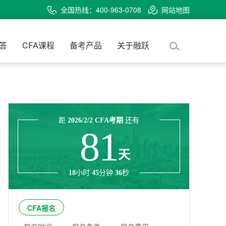
全国热线：400-963-0708
网站地图
问答
CFA课程
备考产品
关于融跃
距
2026/2/2 CFA考期
还有
81
天
18
小时
45
分钟
36
秒
CFA报名