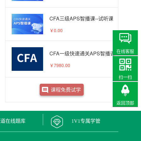
CFA三级APS智播课--试听课
￥0.00
在线客服
CFA一级快速通关APS智播课
￥7980.00
扫一扫
课程免费试学
返回顶部
万道在线题库
1V1专属学管