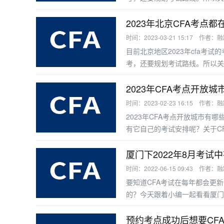
2023年北京CFA考点
时间：2023-03-21 15:17 作者：
目前北京地区2023年cfa考
考，还要规划考试路线。所以关
2023年CFA考点开放
时间：2023-02-23 16:15 作者：
2023年CFA考点开放城市有
有它自己的考试安排呢？关于C
排，考生预约CFA考试在普尔
CFA官网上公布了CFA考点
厦门下2022年8月考试
京、成都、重庆、大连、佛山、
时间：2022-06-15 09:43 作者：
要知道CFA考试在每年都会更新
的？今天跟着小编一起看看厦门C
2022年5月CFA考点详情中
月厦门的考点吧！CFA备考怎么
预约考点成功后想要CF