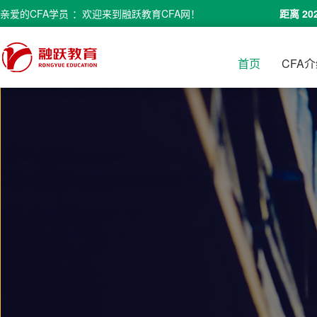
亲爱的
CFA学员
：欢迎来到融跃教育CFA网！
距离 20
首页
CFA