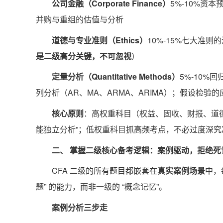
公司金融（Corporate Finance）
5%-10%资
并购与重组的估值与分析
道德与专业准则（Ethics）
10%-15%七大准
是二级高分关键，不可忽视
）
定量分析（Quantitative Methods）
5%-10%
列分析（AR、MA、ARMA、ARIMA）；假设检验的
核心原则
：高权重科目（权益、固收、财报、道德）
能独立分析”；低权重科目抓高频考点，不必过度深究
二、 掌握二级核心备考逻辑：案例驱动，拒绝死
CFA 二级的所有题目都嵌套在
真实案例场景
中，
题” 的能力，而非一级的 “概念记忆”。
案例分析三步走