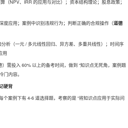
本预算（NPV、IRR 的应用与对比）；资本结构理论；股息政策；
则的深度应用；案例中识别违规行为；判断正确的合规操作（
道德
回归分析（一元 / 多元线性回归、异方差、多重共线性）；时间序
应用
需投入 60% 以上的备考时间，做到 “知识点无死角，案例题
冷门内容。
记硬背
每个案例下有 4-6 道选择题，考察的是 “将知识点应用于实际问