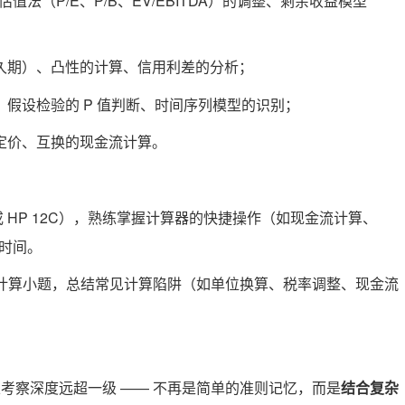
法（P/E、P/B、EV/EBITDA）的调整、剩余收益模型
久期）、凸性的计算、信用利差的分析；
假设检验的 P 值判断、时间序列模型的识别；
定价、互换的现金流计算。
Plus 或 HP 12C），熟练掌握计算器的快捷操作（如现金流计算、
费时间。
5 道计算小题，总结常见计算陷阱（如单位换算、税率调整、现金流
，且考察深度远超一级 —— 不再是简单的准则记忆，而是
结合复杂