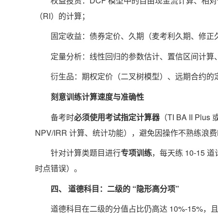
权益投资：DCF 模型中的自由现金流计算、相对估值
（RI）的计算；
固定收益：债券定价、久期（麦考利久期、修正
定量分析：线性回归的参数估计、置信区间计算、
衍生品：期权定价（二叉树模型）、远期合约的
刻意训练计算速度与准确性
备考时
必须使用考试指定计算器
（TI BA II 
NPV/IRR 计算、统计功能），避免因操作不熟练浪
针对计算类题目进行
专项训练
，每天练 10-1
时点错误）。
四、 道德科目：二级的 “隐形高分项”
道德科目在二级的分值占比仍高达 10%-15%