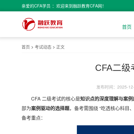
亲爱的
CFA学员
：欢迎来到融跃教育CFA网！
首页
首页
>
考试动态
>
正文
CFA二
发布时间：2025-12-2
CFA 二级考试的核心是
知识点的深度理解与案例
部为
案例驱动的选择题
，备考需围绕 “吃透核心科目
备考重点：