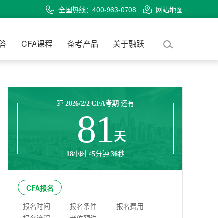
全国热线：400-963-0708
网站地图
问答
CFA课程
备考产品
关于融跃
距
2026/2/2 CFA考期
还有
81
天
18
小时
45
分钟
36
秒
CFA报名
报名时间
报名条件
报名费用
报名流程
考位预约