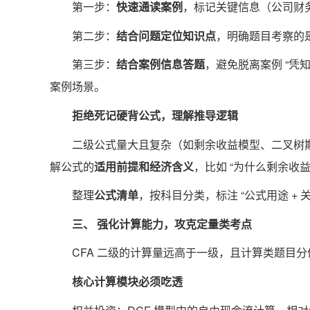
第一步：
快速通读案例
，标记关键信息（公司财
第二步：
结合问题定位知识点
，明确题目考察的
第三步：
结合案例信息答题
，避免脱离案例 “凭
案例场景。
拒绝死记硬背公式，理解推导逻辑
二级公式量大且复杂（如剩余收益模型、二叉树
解公式的
适用前提和经济含义
，比如 “为什么剩余收
整理
公式清单
，按科目分类，标注 “公式用途 + 关
三、 强化计算能力，攻克定量类考点
CFA 二级的计算量远高于一级，且计算类题目
核心计算模块必须吃透