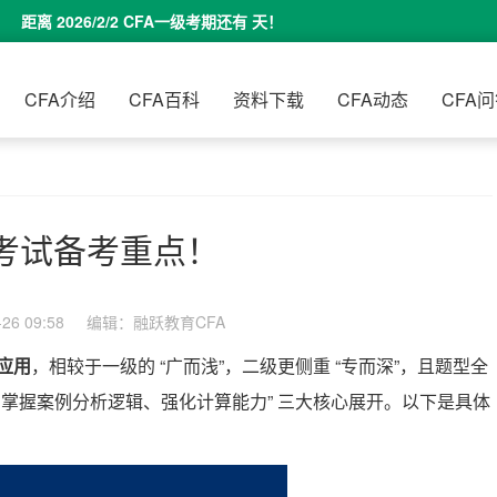
距离 2026/2/2 CFA一级考期还有
天！
CFA介绍
CFA百科
资料下载
CFA动态
CFA
级考试备考重点！
6 09:58
编辑：融跃教育CFA
应用
，相较于一级的 “广而浅”，二级更侧重 “专而深”，且题型全
、掌握案例分析逻辑、强化计算能力” 三大核心展开。以下是具体