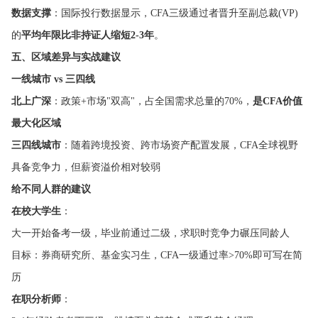
数据支撑
：国际投行数据显示，CFA三级通过者晋升至副总裁(VP)
的
平均年限比非持证人缩短2-3年
。
五、区域差异与实战建议
一线城市 vs 三四线
北上广深
：政策+市场"双高"，占全国需求总量的70%，
是CFA价值
最大化区域
三四线城市
：随着跨境投资、跨市场资产配置发展，CFA全球视野
具备竞争力，但薪资溢价相对较弱
给不同人群的建议
在校大学生
：
大一开始备考一级，毕业前通过二级，求职时竞争力碾压同龄人
目标：券商研究所、基金实习生，CFA一级通过率>70%即可写在简
历
在职分析师
：