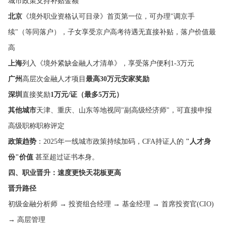
城市政策支持补贴金额
北京
《境外职业资格认可目录》首页第一位，可办理"调京手
续"（等同落户），子女享受京户高考待遇无直接补贴，落户价值最
高
上海
列入《境外紧缺金融人才清单》，享受落户便利1-3万元
广州
高层次金融人才项目
最高30万元安家奖励
深圳
直接奖励
1万元/证（最多5万元）
其他城市
天津、重庆、山东等地视同"副高级经济师"，可直接申报
高级职称职称评定
政策趋势
：2025年一线城市政策持续加码，CFA持证人的
"人才身
份"价值
甚至超过证书本身。
四、职业晋升：速度更快天花板更高
晋升路径
初级金融分析师 → 投资组合经理 → 基金经理 → 首席投资官(CIO)
→ 高层管理