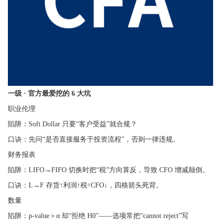
一级 · 官方最爱挖的 6 大坑
职业伦理
陷阱：Soft Dollar 只要“客户受益”就合规？
口诀：先问“是否直接服务于投资流程”，否则一律违规。
财务报表
陷阱：LIFO→FIFO 切换时把“税”方向算反，导致 CFO 增减颠倒。
口诀：L→F 存货↑利润↑税↑CFO↓，四格箭头死背。
数量
陷阱：p-value＞α 却“拒绝 H0”——选项常把“cannot reject”写