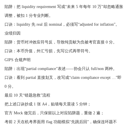
陷阱：把 liquidity requirement 写成“未来 5 年每年 10 万”却忽略通胀
调整，被扣 1 分专业判断。
口诀：liquidity 先 real 后 nominal，必须写“adjusted for inflation”。
业绩归因
陷阱：货币对冲效应符号反，导致纯贡献为负被考官直接 0 分。
口诀：本币升值，外汇亏损，先写公式再带符号。
GIPS 合规声明
陷阱：出现“partial compliance”表述——协会只认 full/non 两种。
口诀：看到 partial 直接划叉，改写成“claim compliance except …”即
0 分。
最后 10 天“错题急救”流程
把上述口诀抄成 1 张 A4，贴墙每天晨读 5 分钟；
官方 Mock 做完后，只保留以上对应陷阱题，重做 2 遍；
考前 2 天在机考界面用 flag 功能模拟“先跳后回”，确保连环题不