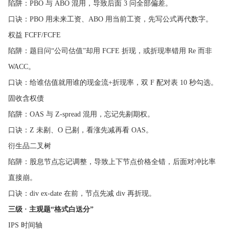
陷阱：PBO 与 ABO 混用，导致后面 3 问全部偏差。
口诀：PBO 用未来工资、ABO 用当前工资，先写公式再代数字。
权益 FCFF/FCFE
陷阱：题目问“公司估值”却用 FCFE 折现，或折现率错用 Re 而非
WACC。
口诀：给谁估值就用谁的现金流+折现率，双 F 配对表 10 秒勾选。
固收含权债
陷阱：OAS 与 Z-spread 混用，忘记先剔期权。
口诀：Z 未剔、O 已剔，看涨先减再看 OAS。
衍生品二叉树
陷阱：股息节点忘记调整，导致上下节点价格全错，后面对冲比率
直接崩。
口诀：div ex-date 在前，节点先减 div 再折现。
三级 · 主观题“格式白送分”
IPS 时间轴